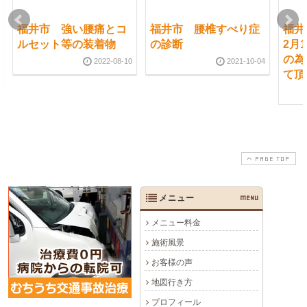
福井市 強い腰痛とコ
福井市 腰椎すべり症
福井
ルセット等の装着物
の診断
2月
の為
2022-08-10
2021-10-04
て頂
PAGE TOP
メニュー
MENU
メニュー料金
施術風景
お客様の声
地図行き方
プロフィール