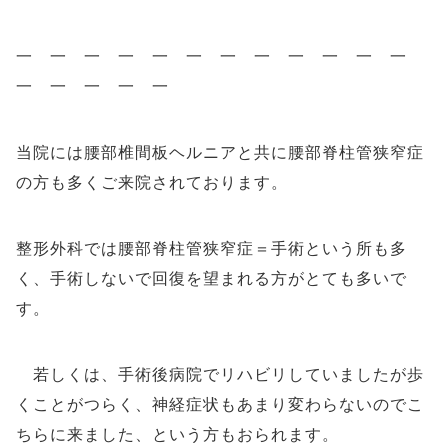
一
一
一
一
一
一
一
一
一
一
一
一
一
一
一
一
一
当院には腰部椎間板ヘルニアと共に腰部脊柱管狭窄症
の方も多くご来院されております。
整形外科では腰部脊柱管狭窄症＝手術という所も多
く、手術しないで回復を望まれる方がとても多いで
す。
若しくは、手術後病院でリハビリしていましたが歩
くことがつらく、神経症状もあまり変わらないのでこ
ちらに来ました、という方もおられます。