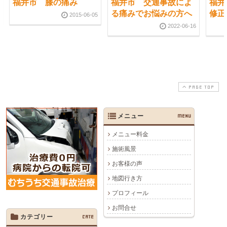
福井市 膝の痛み
福井市 交通事故によ
福井
る痛みでお悩みの方へ
修正
2015-06-05
2022-06-16
PAGE TOP
メニュー
MENU
メニュー料金
施術風景
お客様の声
地図行き方
プロフィール
お問合せ
カテゴリー
CATE