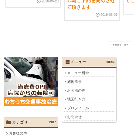
の為ご予約を閉めさせ
でご
2016-06-23
て頂きます
2019-06-07
PAGE TOP
メニュー
MENU
メニュー料金
施術風景
お客様の声
地図行き方
プロフィール
お問合せ
カテゴリー
CATE
お客様の声