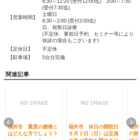
8:30～12:20 (受付12:00迄) 3:00～7:30
(受付7:30迄)
土曜日
【営業時間】
8:30～2:00 (受付2:00迄)
日、祝祭日診療
(不定休、要前日予約、セミナー等により
休診の場合もございます)
【定休日】
不定休
【駐車場】
5台分完備
関連記事
福井市 重度の腰痛と
福井市 休日の開院日
福井
はどんな方でしょう？
６月２日（日）は定員
の開