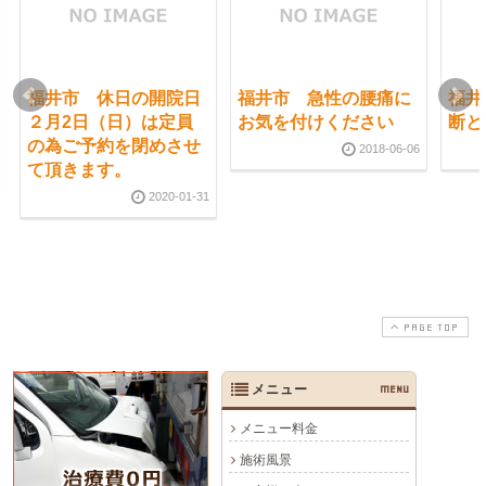
福井市 休日の開院日
福井市 急性の腰痛に
福井
２月2日（日）は定員
お気を付けください
断と
の為ご予約を閉めさせ
2018-06-06
て頂きます。
2020-01-31
PAGE TOP
メニュー
MENU
メニュー料金
施術風景