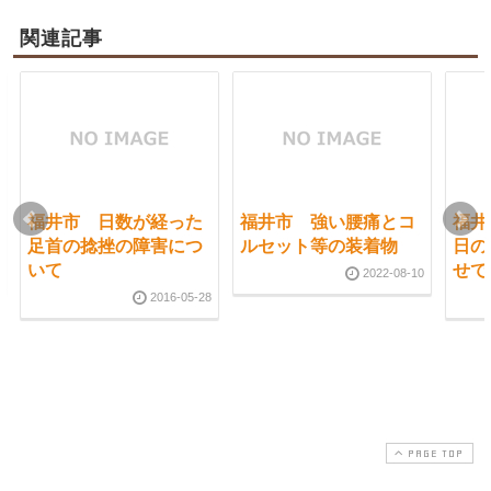
関連記事
福井市 日数が経った
福井市 強い腰痛とコ
福井
足首の捻挫の障害につ
ルセット等の装着物
日の
いて
せで
2022-08-10
2016-05-28
PAGE TOP