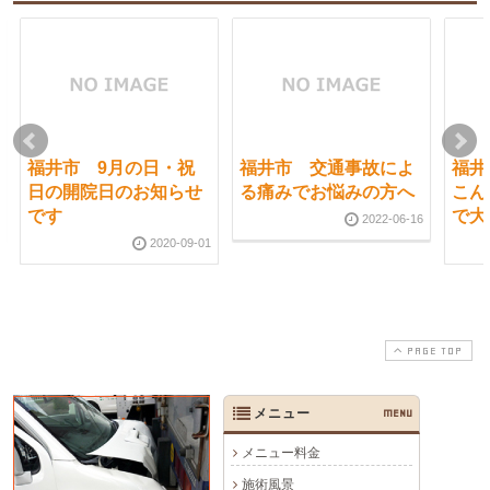
福井市 9月の日・祝
福井市 交通事故によ
福井
日の開院日のお知らせ
る痛みでお悩みの方へ
こん
です
で大
2022-06-16
2020-09-01
PAGE TOP
メニュー
MENU
メニュー料金
施術風景