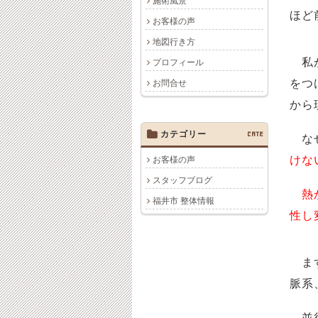
施術風景
ほど
お客様の声
地図行き方
私が
プロフィール
をつ
お問合せ
から
カテゴリー
CATE
なぜ
けな
お客様の声
スタッフブログ
熱
福井市 整体情報
性し
まず
脈系
並行