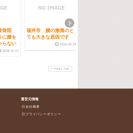
だ接骨院
福井市 腰の激痛のと
福井市 原因がはっき
うに腰を
ても大きな原因です
りしない腰痛、仙腸関
からない
節部、骨盤部の痛み
2016-03-29
2018-10-17
2020-01-1
PAGE TOP
運営元情報
会社概要
プライバシーポリシー