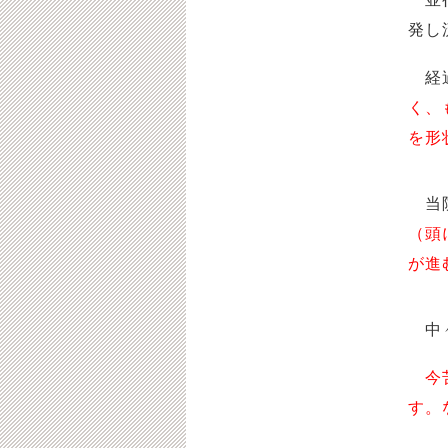
発し
経過
く、
を形
当
（頭
が進
中々
今
す。