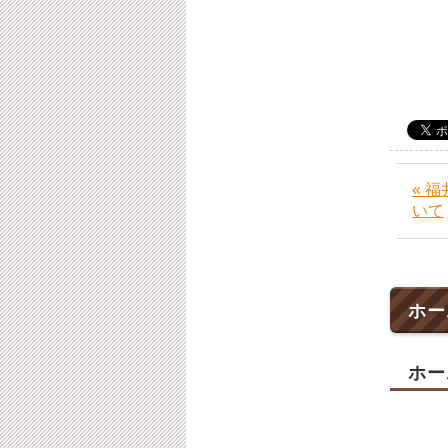
（
« 
いて
ホー
ホー