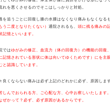
流れを悪くさせるのでそこはしっかりと対処。
を追うごとに回復し膝の水腫はなくなり痛みもなくなる
もう二度となりたくない）
通院されるも、
頭に残る痛みの
状記憶といいます。
院では
ゆがみの修正、血流力（体の回復力）の機能の回復
に記憶されている形状に体は向いてゆくためです）にを主
むと認識しています。
良くならない痛みは必ず上記のどれかに必ず、原因しま
苦しんでおられる方、ご心配な方、心中お察しいたします
なぜかって？必ず、必ず原因があるからです。