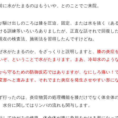
前に水がたまるのはもういや、とのことでご来院。
駆け出しのころは膝を圧迫、固定、または水を抜く（ある
ける訓練等いろいろありましたが、正直な話それで回復し
現在の検査法、施術法を習得したんですけどね。
水がたまるのか、をざっくりと説明しますと、
膝の炎症
いぞ、ということで水がたまります。まあ、冷却水のよう
から守るための防御反応ではありますが、なにしろ痛い！
変形へと進みます。それでまた炎症を発生させやすい形に
行ったのは、炎症物質の処理機能を膝だけでなく体全体の
、水分に関してはリンパの流れも関与します。
してゆがみの修復。体全体が膝に負担をかける形になって