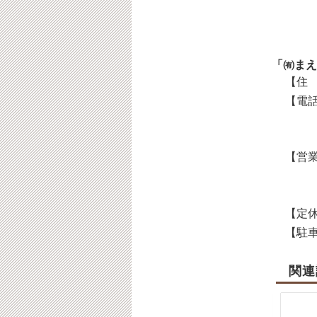
「㈲まえ
【住 
【電話
【営業
【定休
【駐車
関連