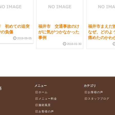
市 初めての追突
福井市 交通事故のけ
福井市まえ
での負傷
がに気がつかなかった
なぜ、どのよ
事例
痛めたのかわ
2019-09-05
2016-01-30
メニュー
カテゴリ
痛
ホーム
お客様の声
メニュー料金
スタッフブログ
施術風景
お客様の声