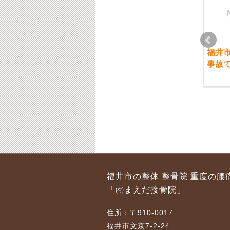
福井市 腰痛と腹筋
福井市 強い腰痛と腕
福井
との関係
事故
2020-06-08
2016-11-24
福井市 腰の激痛のと
福井市 原因がはっき
福井市の整体 整骨院 重度の腰
ても大きな原因です
りしない腰痛、仙腸関
「㈲まえだ接骨院」
節部、骨盤部の痛み
2016-03-29
2020-01-15
住所：〒910-0017
福井市文京7-2-24