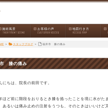
施術風景
お客様の声
地図行き方
TREATMENT SCENE
CUSTOMER VOICES
ACCESS MAP
ME
>
スタッフブログ
>
福井市 膝の痛み
市 膝の痛み
にちは、院長の前田です。
ほど前に階段をおりるとき膝を捻ったことを境に水がたま
、あるいは痛み止めの注射をうつも、そのときはいいけど