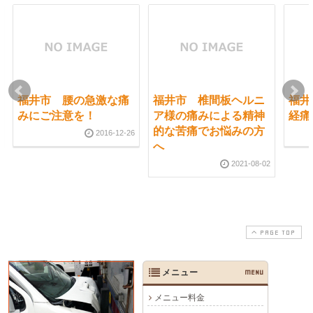
福井市 腰の急激な痛
福井市 椎間板ヘルニ
福井
みにご注意を！
ア様の痛みによる精神
経痛
的な苦痛でお悩みの方
2016-12-26
へ
2021-08-02
PAGE TOP
メニュー
MENU
メニュー料金