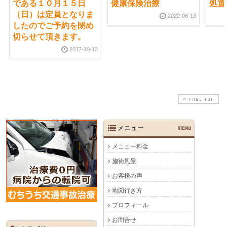
である１０月１５日
健康保険治療
処置
（日）は定員となりま
2022-06-13
したのでご予約を閉め
切らせて頂きます。
2017-10-13
PAGE TOP
メニュー
MENU
メニュー料金
施術風景
お客様の声
地図行き方
プロフィール
お問合せ