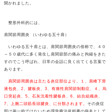
聞かれました。
整形外科的には、
肩関節周囲炎 （いわゆる五十肩）
いわゆる五十肩とは、肩関節周囲炎の俗称で、４０
～５０歳代に多く発生し肩関節部の痛みと拘縮をきた
すのでこう呼ばれ、日常の会話に良く出てくる言葉で
あります。
肩関節周囲炎は主たる炎症部位より、１、肩峰下滑
液包炎、2、腱板炎、3、有痛性肩関節制動症、４、烏
口突起炎、5、石灰沈着性腱板炎、6、結合組織炎、
7、上腕二頭筋長頭腱炎、に分類されます。
その炎症
部は画一的ではないため理学療法依頼書の病名として