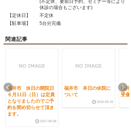
(不定休、要前日予約、セミナー等により
休診の場合もございます)
【定休日】
不定休
【駐車場】
5台分完備
関連記事
福井市 休日の開院日
福井市 本日の休院に
福井
６月11日（日）は定員
ついて
受傷
となりましたのでご予
2016-05-15
約を閉め切らせて頂き
ます。
2017-06-06