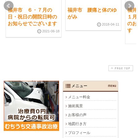
福井市 ６・７月の
福井市 腰痛と体のゆ
福井
日・祝日の開院日時の
がみ
１月
お知らせでございます
のお
2018-04-11
す
2021-06-18
PAGE TOP
メニュー
MENU
メニュー料金
施術風景
お客様の声
地図行き方
プロフィール