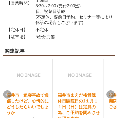
土曜日
【営業時間】
8:30～2:00 (受付2:00迄)
日、祝祭日診療
(不定休、要前日予約、セミナー等により
休診の場合もございます)
【定休日】
不定休
【駐車場】
5台分完備
関連記事
福井市 追突事故で負
福井市まえだ接骨院
福井
傷したけど、心情的に
休日開院日の1１月１
開院
どうしたらいいでしょ
１日（日）は定員の
ござ
うか
為、ご予約を閉めさせ