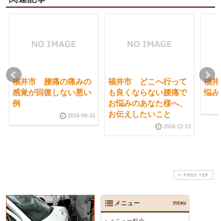
福井市 腰痛の痛みの
福井市 どこへ行って
福井
感覚が回復しない悪い
も良くならない腰痛で
悩み
例
お悩みのあなた様へ、
お伝えしたいこと
2016-09-15
2016-12-13
PAGE TOP
メニュー
MENU