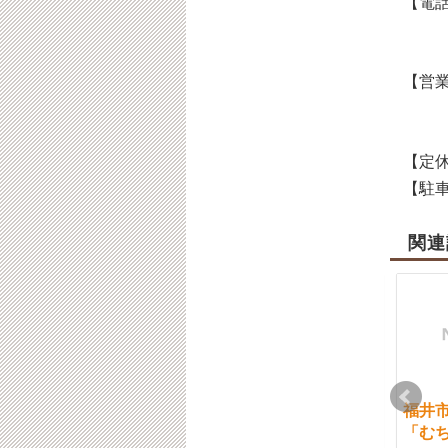
【電話
【営業
【定休
【駐車
関連
福井市まえだ接骨院
福井市 交通事故治療
福井
休院日のお知らせです
この場合は？
「む