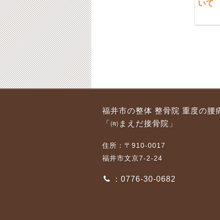
いて
2018-11-17
2018-04-23
福井市 交通事故によ
福井市 3月の日・祝
福井市の整体 整骨院 重度の腰
るむち打ち、初めての
日の開院日時のお知ら
「㈲まえだ接骨院」
方
せでございます
2015-11-08
2021-02-22
住所：〒910-0017
福井市文京7-2-24
：0776-30-0682