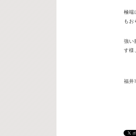
極端
もお
強い
す様
福井