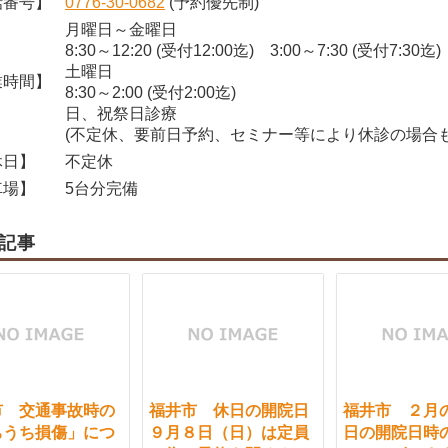
番号】
0776-30-0682
(予約優先制)
月曜日～金曜日
8:30～12:20 (受付12:00迄) 3:00～7:30 (受付7:30迄)
土曜日
時間】
8:30～2:00 (受付2:00迄)
日、祝祭日診療
(不定休、要前日予約、セミナー等により休診の場合も
日】
不定休
場】
5台分完備
記事
市 交通事故時の
福井市 休日の開院日
福井市 ２月
ちうち損傷」につ
９月８日（日）は定員
日の開院日時