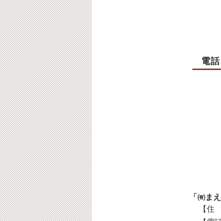
電話
「㈲まえ
【住 