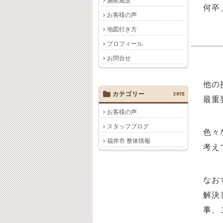
施術風景
何卒
お客様の声
地図行き方
プロフィール
お問合せ
他の
カテゴリー
CATE
最重
お客様の声
スタッフブログ
色々
福井市 整体情報
考え
なお
解決
事、