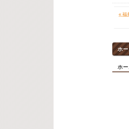
« 
ホー
ホー