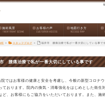
施術風景
お客様の声
地図行き方
TREATMENT SCENE
CUSTOMER VOICES
ACCESS MAP
ME
>
スタッフブログ
>
福井市 腰痛治療で私が一番大切にしている事で
市 腰痛治療で私が一番大切にしている事です
当院ではお客様の健康と安全を考慮し、今般の新型コロナ
っております。院内の換気・消毒強化をはじめとした衛生
など、お客様にもご協力をいただいております。また、施
。