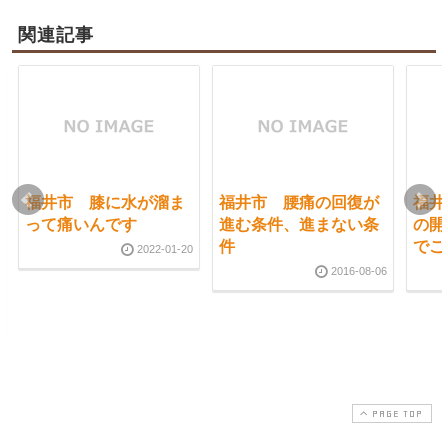
関連記事
福井市 膝に水が溜ま
福井市 腰痛の回復が
福井
って痛いんです
進む条件、進まない条
の開
件
でご
2022-01-20
2016-08-06
PAGE TOP