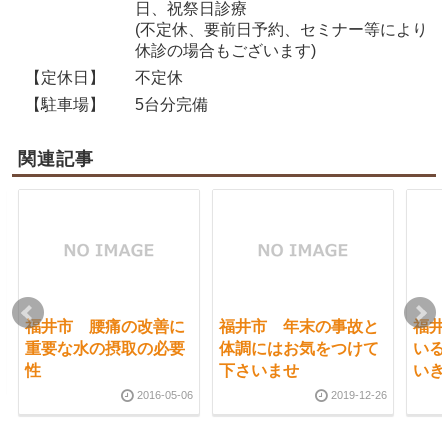
日、祝祭日診療
(不定休、要前日予約、セミナー等により
休診の場合もございます)
【定休日】
不定休
【駐車場】
5台分完備
関連記事
福井市 腰痛の改善に
福井市 年末の事故と
福井
重要な水の摂取の必要
体調にはお気をつけて
いる
性
下さいませ
いき
2016-05-06
2019-12-26