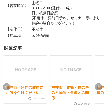
土曜日
【営業時間】
8:30～2:00 (受付2:00迄)
日、祝祭日診療
(不定休、要前日予約、セミナー等により
休診の場合もございます)
【定休日】
不定休
【駐車場】
5台分完備
関連記事
福井市 急性の腰痛に
福井市 腰痛・体の歪
福井
お気を付けください
みと睡眠・食事との関
痛み
係
2022-03-07
2017-05-16