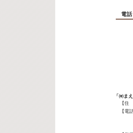
電話
「㈲まえ
【住 
【電話