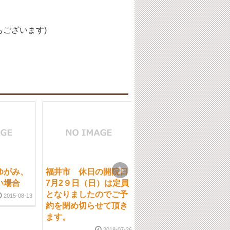
ございます)
ゆがみ、
福井市 休日の開院日
福井市 当院の腰痛、
い場合
7月2９日（日）は定員
仙腸関節、体のゆがみ
となりましたのでご予
の施術法
2015-08-13
約を閉め切らせて頂き
2017-03-0
ます。
2018-07-26