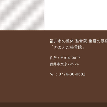
福井市 休日の開院日
福井市 当院の腰痛、
福井市の整体 整骨院 重度の腰
7月2９日（日）は定員
仙腸関節、体のゆがみ
「㈲まえだ接骨院」
となりましたのでご予
の施術法
約を閉め切らせて頂き
2017-03-03
住所：〒910-0017
ます。
福井市文京7-2-24
2018-07-26
：0776-30-0682