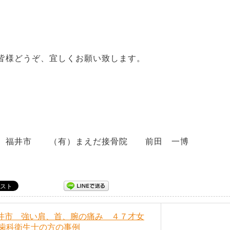
どうぞ、宜しくお願い致します。
井市 （有）まえだ接骨院 前田 一博
福井市 強い肩、首、腕の痛み ４７才女
歯科衛生士の方の事例