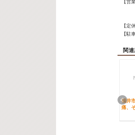
【営業
【定休
【駐車
関連
福井市 鼻、のどにお
福井市 頭痛と顎関節
福井
気を付けを 体質改善
との関係
痛、
による抑制について
2017-05-13
2016-01-09