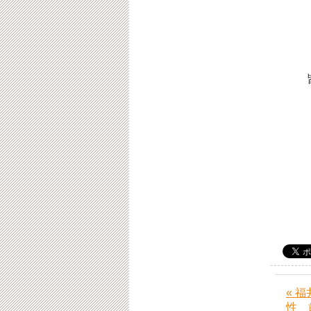
皆様
福
« 
性 