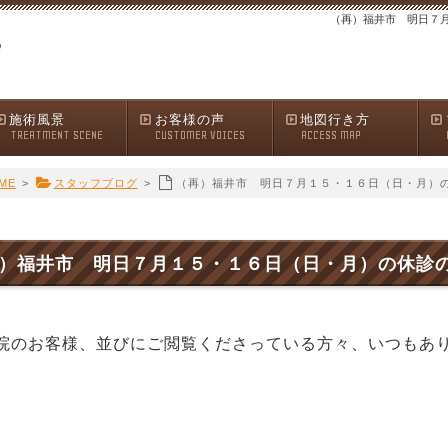
（再）福井市 明日７
施術風景
お客様の声
地図行き方
TREATMENT SCENE
CUSTOMER VOICES
ACCESS MAP
ME
>
スタッフブログ
>
（再）福井市 明日７月１５・１６日（日・月）
）福井市 明日７月１５・１６日（日・月）の休診
院のお客様、並びにご閲覧くださっている方々、いつもあ