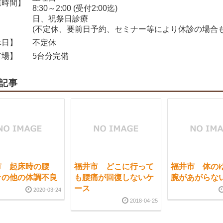
時間】
8:30～2:00 (受付2:00迄)
日、祝祭日診療
(不定休、要前日予約、セミナー等により休診の場合も
日】
不定休
場】
5台分完備
記事
市 起床時の腰
福井市 どこに行って
福井市 体の
その他の体調不良
も腰痛が回復しないケ
腕があがらな
ース
2020-03-24
2018-04-25