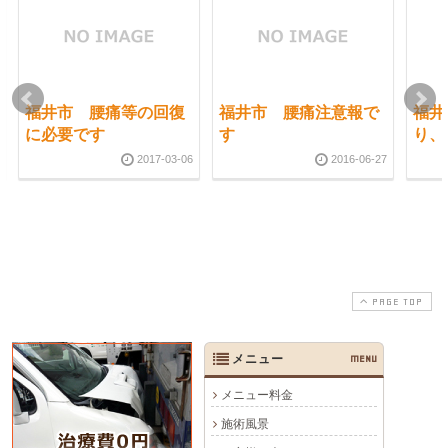
福井市 腰痛等の回復
福井市 腰痛注意報で
福井
に必要です
す
り、
2017-03-06
2016-06-27
PAGE TOP
メニュー
MENU
メニュー料金
施術風景