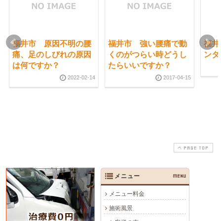
福井市 原因不明の腰
福井市 強い腰痛で動
福井
痛、足のしびれの原因
くのがつらい時どうし
ンタ
は何ですか？
たらいいですか？
2022-02-14
2017-04-15
PAGE TOP
メニュー
MENU
メニュー料金
施術風景