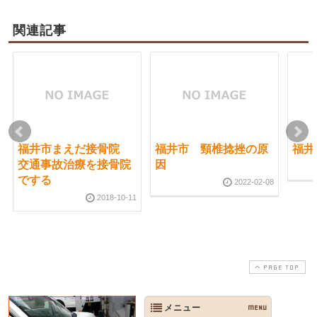
関連記事
福井市まえだ接骨院
福井市 頸椎捻挫の原
福井
交通事故治療を接骨院
因
でする
2022-02-08
2018-10-11
PAGE TOP
メニュー
MENU