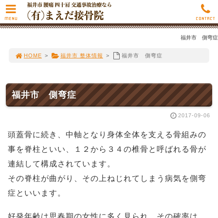
MENU
CONTACT
福井市 側弯症
HOME
>
福井市 整体情報
>
福井市 側弯症
福井市 側弯症
2017-09-06
頭蓋骨に続き、中軸となり身体全体を支える骨組みの
事を脊柱といい、１２から３４の椎骨と呼ばれる骨が
連結して構成されています。
その脊柱が曲がり、その上ねじれてしまう病気を側弯
症といいます。
好発年齢は思春期の女性に多く見られ、その確率は、