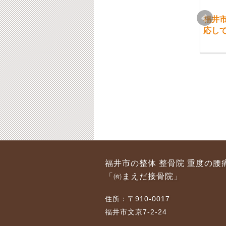
福井市 休日の開院日
福井市 5月と6月の日
福井
である3月4日（日）は
曜日の開院日のお知ら
応し
定員となりましたので
せです
ご予約を閉め切らせて
2020-05-28
頂きます。
2018-03-02
福井市 腰痛、その他
福井市 4月16日
福井市の整体 整骨院 重度の腰
の症状の回復に必要な
（日）は、セミナー出
「㈲まえだ接骨院」
条件
席の為休院させて頂き
ます。
2017-01-31
住所：〒910-0017
2017-04-11
福井市文京7-2-24