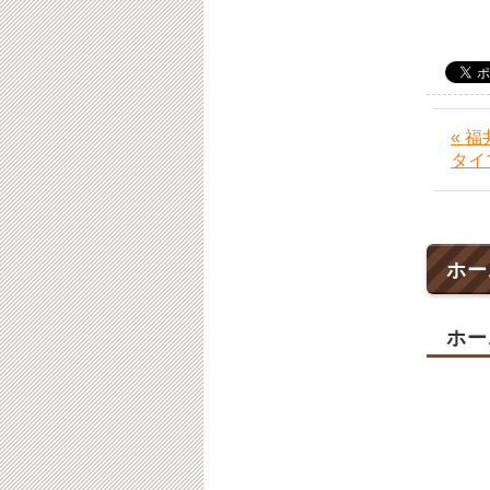
« 
タイ
ホー
ホー