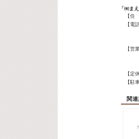
「㈲まえ
【住 
【電話
【営業
【定休
【駐車
関連