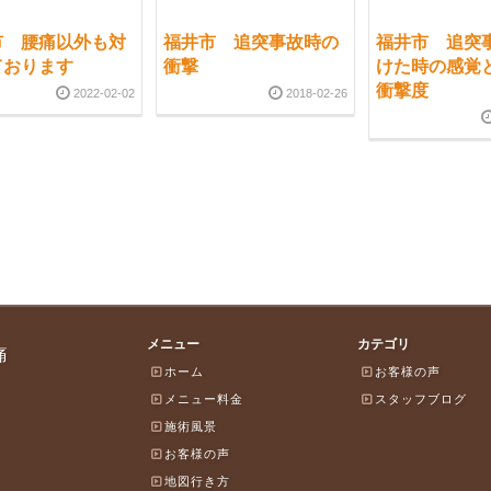
市 腰痛以外も対
福井市 追突事故時の
福井市 追突
ております
衝撃
けた時の感覚
衝撃度
2022-02-02
2018-02-26
メニュー
カテゴリ
痛
ホーム
お客様の声
メニュー料金
スタッフブログ
施術風景
お客様の声
地図行き方