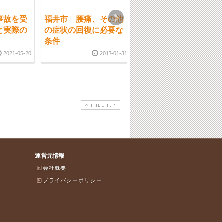
事故を受
福井市 腰痛、その他
福井市 4月16日
と実際の
の症状の回復に必要な
（日）は、セミナー出
条件
席の為休院させて頂き
ます。
2021-05-20
2017-01-31
2017-04-1
PAGE TOP
運営元情報
会社概要
プライバシーポリシー