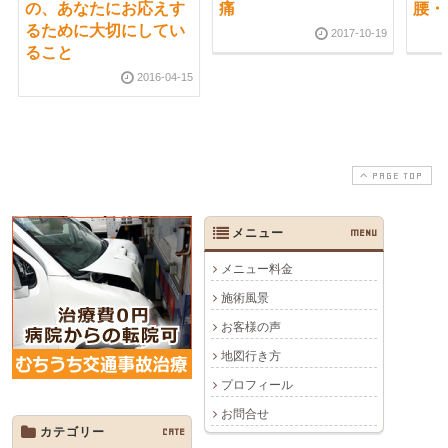
の、あなたにお応えす
痛
腰・
るために大切にしてい
2017-10-19
ること
2016-04-15
PAGE TOP
メニュー
MENU
メニュー料金
施術風景
お客様の声
地図行き方
プロフィール
お問合せ
カテゴリー
CATE