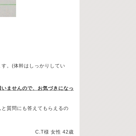
。
す。(体幹はしっかりしてい
構いませんので、お気づきになっ
んと質問にも答えてもらえるの
。
C.T様 女性 42歳