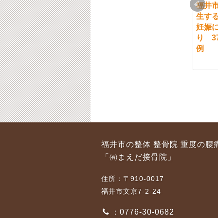
福井市 腰痛の方の事
福井市 事故による首
福井
例
と腰の痛み 35才男
生す
性、会社員の方の事例
妊娠
2020-08-19
り 3
2022-09-05
例
福井市 腰、骨盤の痛
福井市 交通事故のケガ
福井市の整体 整骨院 重度の腰
み ４２才男性、建設
2015-05-12
「㈲まえだ接骨院」
業の方の事例
2022-06-27
住所：〒910-0017
福井市文京7-2-24
：0776-30-0682