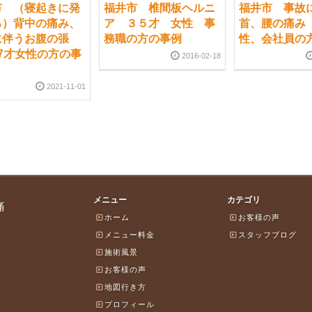
市 （寝起きに発
福井市 椎間板ヘルニ
福井市 事故
る）背中の痛み、
ア ３５才 女性 事
首、腰の痛み 
に伴うお腹の張
務職の方の事例
性、会社員の
7才女性の方の事
2016-02-18
2021-11-01
メニュー
カテゴリ
痛
ホーム
お客様の声
メニュー料金
スタッフブログ
施術風景
お客様の声
地図行き方
プロフィール