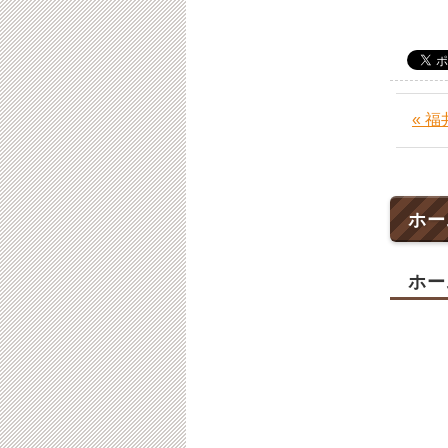
« 
ホー
ホー