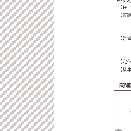
「㈲まえ
【住 
【電話
【営業
【定休
【駐車
関連