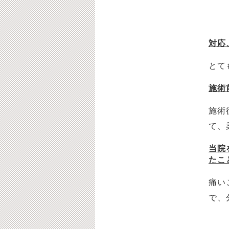
対応
とて
施術
施術
て、
当院
たこ
痛い
で、