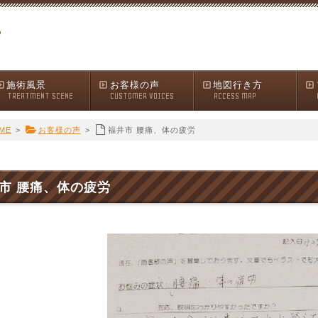
施術風景
お客様の声
地図行き方
TREATMENT SCENE
CUSTOMER VOICES
ACCESS MAP
ME
>
お客様の声
>
福井市 腰痛、体の疲労
市 腰痛、体の疲労