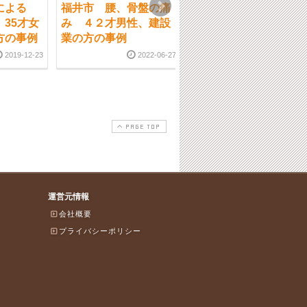
による
福井市 腰、骨盤の痛
福井市 交通事故のケガ
35才女
み ４２才男性、建設
2015-05-1
方の事例
業の方の事例
2019-12-23
2022-06-27
PAGE TOP
運営元情報
会社概要
プライバシーポリシー