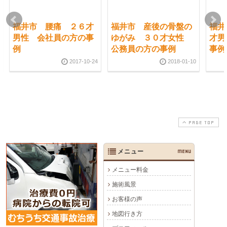
福井市 腰痛 ２６才
福井市 産後の骨盤の
福井
男性 会社員の方の事
ゆがみ ３０才女性
才男
例
公務員の方の事例
事例
2017-10-24
2018-01-10
PAGE TOP
メニュー
MENU
メニュー料金
施術風景
お客様の声
地図行き方