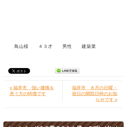
鳥山様 ４３才 男性 建築業
« 福井市 強い腰痛を
福井市 ８月の日曜・
患う方の特徴です
祝日の開院日時のお知
らせです »