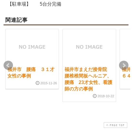
【駐車場】
5台分完備
関連記事
福井市 腰痛 ３１才
福井市まえだ接骨院
福
女性の事例
腰椎椎間板ヘルニア、
６４
腰痛 23才女性、看護
2015-11-26
師の方の事例
2018-10-22
PAGE TOP