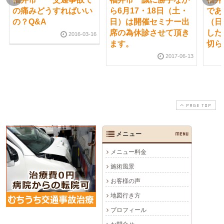
の痛みどうすればいい
ら6月17・18日（土・
であ
の？Q&A
日）は開催セミナー出
（日
席の為休診させて頂き
した
2016-03-16
ます。
切ら
2017-06-13
PAGE TOP
メニュー
MENU
メニュー料金
施術風景
お客様の声
地図行き方
プロフィール