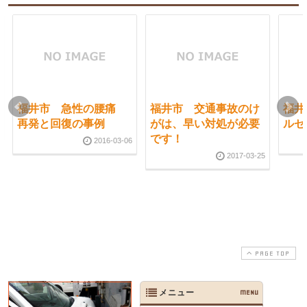
福井市 急性の腰痛
福井市 交通事故のけ
福井
再発と回復の事例
がは、早い対処が必要
ルセ
です！
2016-03-06
2017-03-25
PAGE TOP
メニュー
MENU