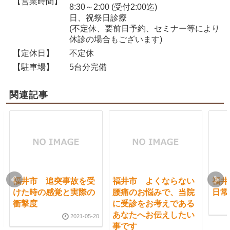
【営業時間】
8:30～2:00 (受付2:00迄)
日、祝祭日診療
(不定休、要前日予約、セミナー等により
休診の場合もございます)
【定休日】
不定休
【駐車場】
5台分完備
関連記事
福井市 追突事故を受
福井市 よくならない
福井
けた時の感覚と実際の
腰痛のお悩みで、当院
日常
衝撃度
に受診をお考えである
あなたへお伝えしたい
2021-05-20
事です