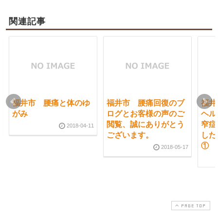
関連記事
福井市 腰痛と体のゆ
福井市 腰痛回復のブ
福井
がみ
ログとお客様の声のご
ヘル
閲覧、誠にありがとう
窄症
2018-04-11
ございます。
した
①
2018-05-17
PAGE TOP