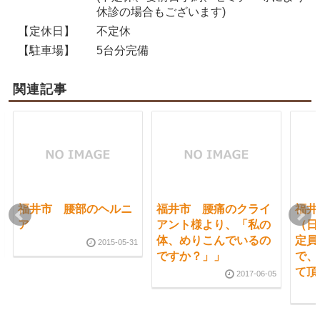
休診の場合もございます)
【定休日】
不定休
【駐車場】
5台分完備
関連記事
福井市 腰部のヘルニ
福井市 腰痛のクライ
福井
ア
アント様より、「私の
（日
体、めりこんでいるの
定員
2015-05-31
ですか？」」
で、
て頂
2017-06-05