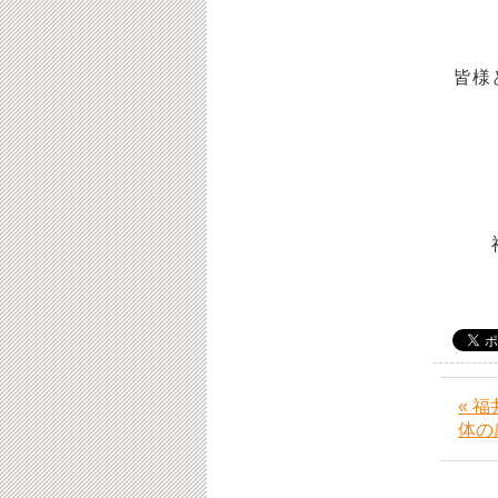
皆
福
« 
体の