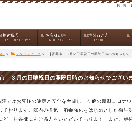
福井市 
施術風景
お客様の声
地図行き方
TREATMENT SCENE
CUSTOMER VOICES
ACCESS MAP
ME
>
スタッフブログ
>
福井市 ３月の日曜祝日の開院日時のお知らせで
市 ３月の日曜祝日の開院日時のお知らせでござい
当院ではお客様の健康と安全を考慮し、今般の新型コロナ
っております。院内の換気・消毒強化をはじめとした衛生
など、お客様にもご協力をいただいております。また、施
。