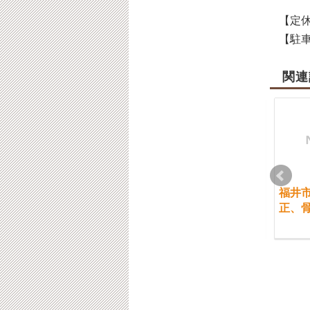
【定休
【駐車
関連
福井市 腰痛等で質問
福井市 車の追突事故
福井
したいけど遠慮してし
時の衝撃と状態
正、
まう方々
2017-09-29
2022-08-04