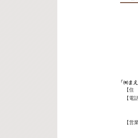
「㈲まえ
【住 
【電話
【営業