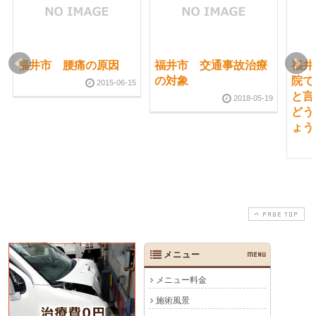
福井市 腰痛の原因
福井市 交通事故治療
福井
の対象
院で
2015-06-15
と言
2018-05-19
どう
ょう
PAGE TOP
メニュー
MENU
メニュー料金
施術風景