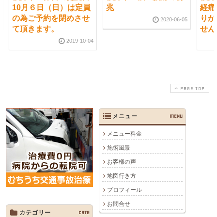
10月６日（日）は定員
兆
経痛
の為ご予約を閉めさせ
りが
2020-06-05
て頂きます。
せん
2019-10-04
PAGE TOP
メニュー
MENU
メニュー料金
施術風景
お客様の声
地図行き方
プロフィール
お問合せ
カテゴリー
CATE