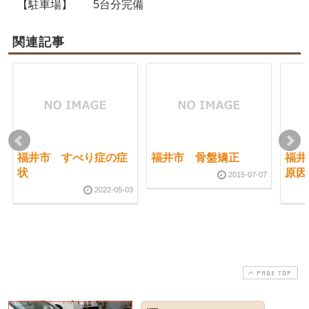
【駐車場】
5台分完備
関連記事
福井市 すべり症の症
福井市 骨盤矯正
福井
状
原因
2015-07-07
2022-05-03
PAGE TOP