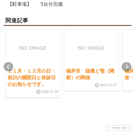
【駐車場】
5台分完備
関連記事
１１月・１２月の日・
福井市 頭痛と顎（関
福井
祝日の開院日と休診日
節）の関係
首・
のお知らせです。
2015-11-27
2015-11-18
PAGE TOP