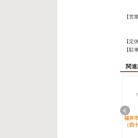
【営業
【定休
【駐車
関連
福井市 腰椎すべり症
福井市 交通事故治療
福井
の診断
と精神的なケア
（四
2021-10-14
2022-08-25