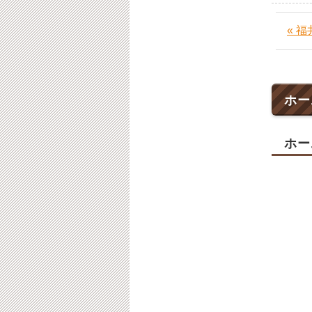
« 
ホー
ホー