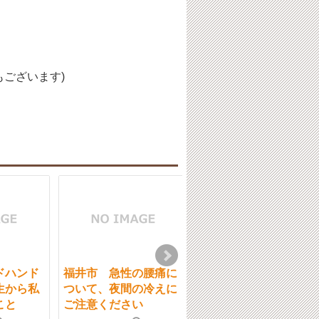
ございます)
ドハンド
福井市 急性の腰痛に
福井市 交通事故によ
生から私
ついて、夜間の冷えに
る負傷の初期対応
こと
ご注意ください
2018-01-2