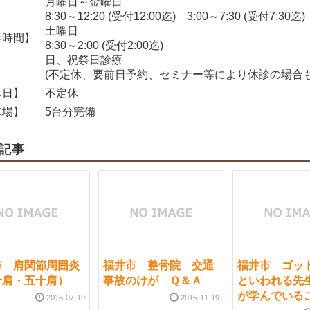
月曜日～金曜日
8:30～12:20 (受付12:00迄) 3:00～7:30 (受付7:30迄)
土曜日
時間】
8:30～2:00 (受付2:00迄)
日、祝祭日診療
(不定休、要前日予約、セミナー等により休診の場合も
日】
不定休
場】
5台分完備
記事
市 肩関節周囲炎
福井市 整骨院 交通
福井市 ゴッ
十肩・五十肩）
事故のけが Ｑ＆Ａ
といわれる先
が学んでいる
2016-07-19
2015-11-19