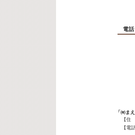
電話
「㈲まえ
【住 
【電話