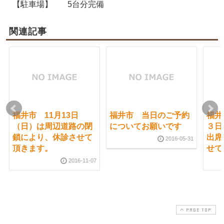
【駐車場】
5台分完備
関連記事
福井市 11月13日
福井市 当日のご予約
福井
（日）は周辺道路の閉
についてお願いです
３日
鎖により、休診させて
出席
2016-05-31
頂きます。
せて
2016-11-07
PAGE TOP