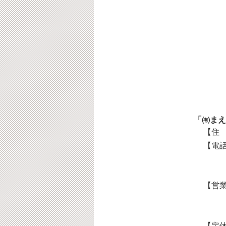
「㈲まえ
【住 
【電話
【営業
【定休