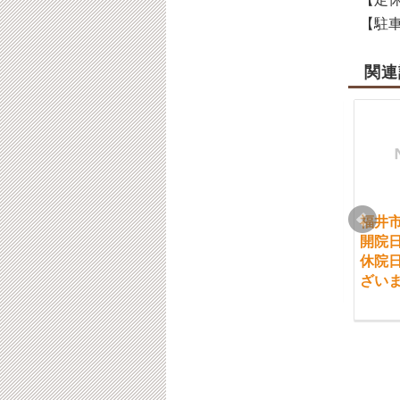
【駐車
関連
福井市 顎関節症
福井市 1月の日祝日
福井市
の開院日時のお知らせ
開院
2018-04-16
でございます
休院
ざい
2022-01-07