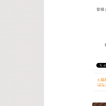
皆
福
« 
はな