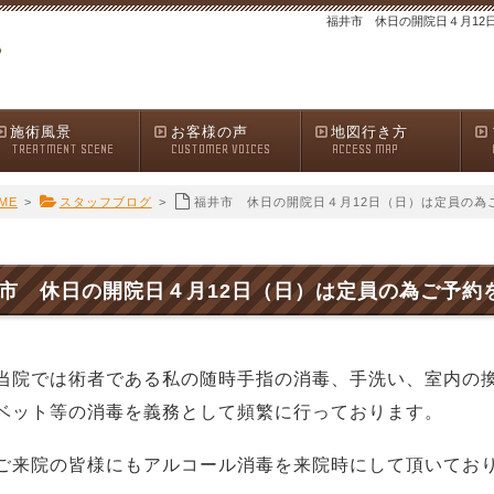
福井市 休日の開院日４月12
施術風景
お客様の声
地図行き方
TREATMENT SCENE
CUSTOMER VOICES
ACCESS MAP
ME
>
スタッフブログ
>
福井市 休日の開院日４月12日（日）は定員の為
市 休日の開院日４月12日（日）は定員の為ご予約
当院では術者である私の随時手指の消毒、手洗い、室内の
ベット等の消毒を義務として頻繁に行っております。
ご来院の皆様にもアルコール消毒を来院時にして頂いてお