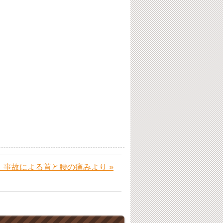
。
 事故による首と腰の痛みより »