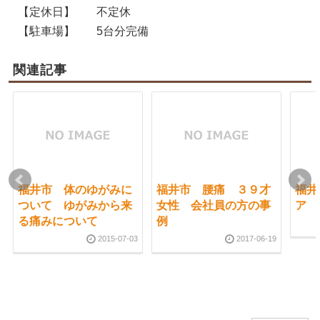
【定休日】
不定休
【駐車場】
5台分完備
関連記事
福井市 体のゆがみに
福井市 腰痛 ３９才
福井
ついて ゆがみから来
女性 会社員の方の事
ア
る痛みについて
例
2015-07-03
2017-06-19