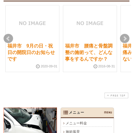
福井市 9月の日・祝
福井市 腰痛と骨盤調
福井
日の開院日のお知らせ
整の施術って、どんな
痛み
です
事をするんですか？
ない
2020-09-01
2016-08-31
PAGE TOP
メニュー
MENU
メニュー料金
施術風景