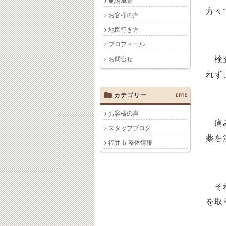
施術風景
方々
お客様の声
地図行き方
プロフィール
検査
お問合せ
れず
カテゴリー
CATE
お客様の声
痛み
スタッフブログ
薬を
福井市 整体情報
それ
を取