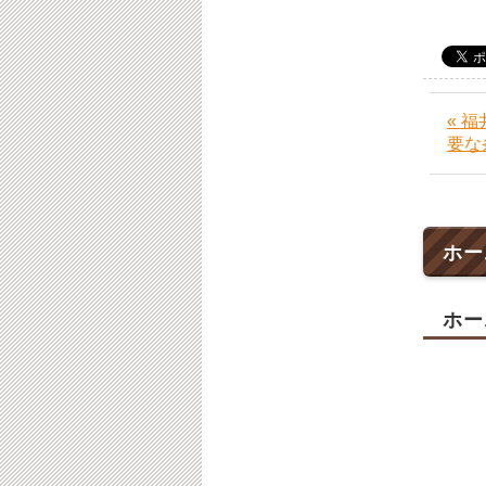
« 
要な
ホー
ホー