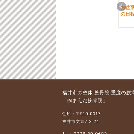
福井市 腰痛等の治療
福井市まえだ接骨院
お盆
技術は何の為？
休日の開院日10月21日
の日
（日）は定員となりま
2018-07-09
したのでご予約を閉め
させて頂きます。
2018-10-19
福井市 休日の開院日
福井市 交通事故治療
福井市の整体 整骨院 重度の腰
11月3日（日）は定員
の対象
「㈲まえだ接骨院」
の為ご予約を閉めさせ
2022-09-22
て頂きます。
住所：〒910-0017
2019-11-01
福井市文京7-2-24