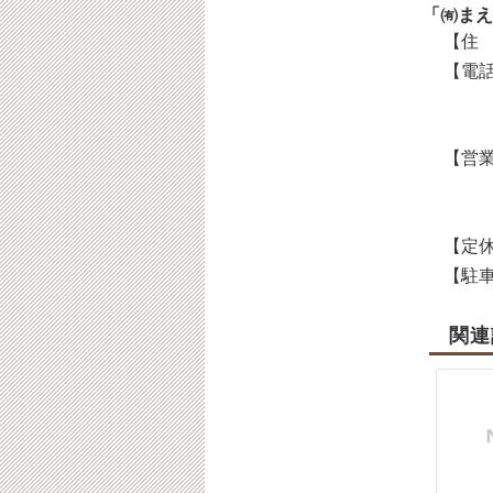
「㈲まえ
【住 
【電話
【営業
【定休
【駐車
関連