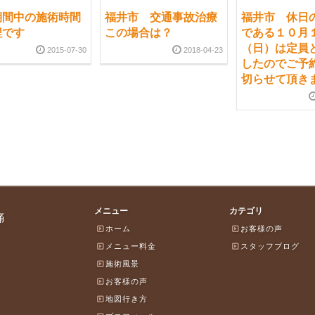
期間中の施術時間
福井市 交通事故治療
福井市 休日
程です
この場合は？
である１０月
（日）は定員
2015-07-30
2018-04-23
したのでご予
切らせて頂き
メニュー
カテゴリ
痛
ホーム
お客様の声
メニュー料金
スタッフブログ
施術風景
お客様の声
地図行き方