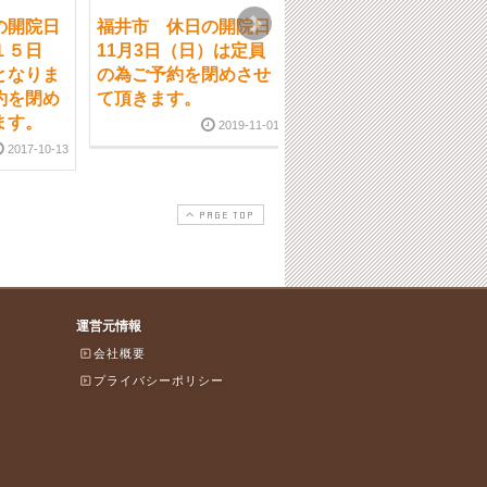
の開院日
福井市 休日の開院日
福井市 交通事故治療
１５日
11月3日（日）は定員
の対象
となりま
の為ご予約を閉めさせ
2022-09-2
約を閉め
て頂きます。
ます。
2019-11-01
2017-10-13
PAGE TOP
運営元情報
会社概要
プライバシーポリシー