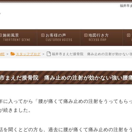
福井市
施術風景
お客様の声
地図行き方
TREATMENT SCENE
CUSTOMER VOICES
ACCESS MAP
ME
>
スタッフブログ
>
福井市まえだ接骨院 痛み止めの注射が効かない
市まえだ接骨院 痛み止めの注射が効かない強い腰
に入ってから「腰が痛くて痛み止めの注射をうってもらっ
が続きました。
を聞くとどの方も、過去に
腰が痛くて痛み止めの注射を