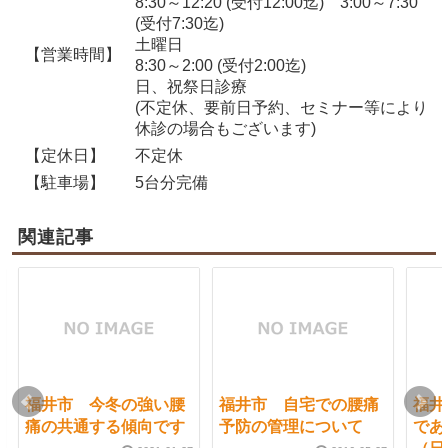
8:30～12:20 (受付12:00迄) 3:00～7:30
(受付7:30迄)
土曜日
【営業時間】
8:30～2:00 (受付2:00迄)
日、祝祭日診療
(不定休、要前日予約、セミナー等により
休診の場合もございます)
【定休日】
不定休
【駐車場】
5台分完備
関連記事
福井市 今冬の強い腰
福井市 自宅での腰痛
福井
痛の共通する傾向です
予防の管理について
であ