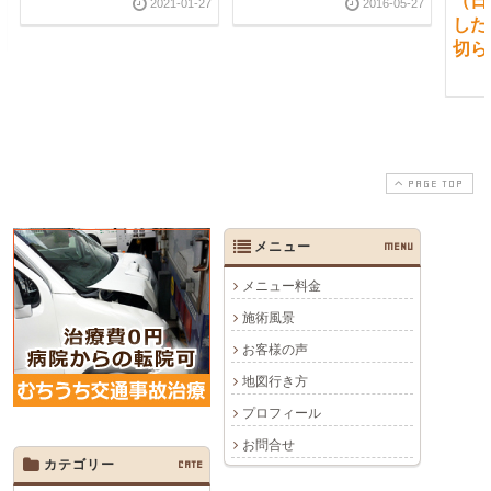
（日
2021-01-27
2016-05-27
した
切ら
PAGE TOP
メニュー
MENU
メニュー料金
施術風景
お客様の声
地図行き方
プロフィール
お問合せ
カテゴリー
CATE