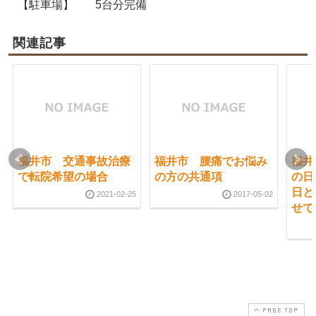
【駐車場】
5台分完備
関連記事
福井市 交通事故治療
福井市 腰痛でお悩み
福井
で転院希望の場合
の方の共通項
の日
日と
2021-02-25
2017-05-02
せで
PAGE TOP