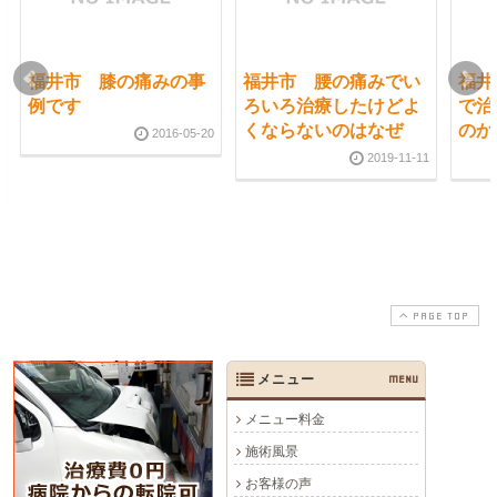
福井市 膝の痛みの事
福井市 腰の痛みでい
福井
例です
ろいろ治療したけどよ
で治
くならないのはなぜ
のか
2016-05-20
2019-11-11
PAGE TOP
メニュー
MENU
メニュー料金
施術風景
お客様の声