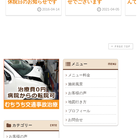
休院日のお知らせです
せでございます
んで
2016-04-14
2021-04-05
PAGE TOP
メニュー
MENU
メニュー料金
施術風景
お客様の声
地図行き方
プロフィール
お問合せ
カテゴリー
CATE
お客様の声