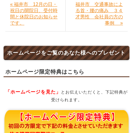
« 福井市 12月の日・
福井市 交通事故によ
祝日の開院日、受付時
る首・腰の痛み ３４
間と休院日のお知らせ
才男性 会社員の方の
です。
事例 »
ホームページをご覧のあなた様へのプレゼント
ホームページ限定特典はこちら
「ホームページを見た」
とお伝えいただくと、下記特典が
受けられます。