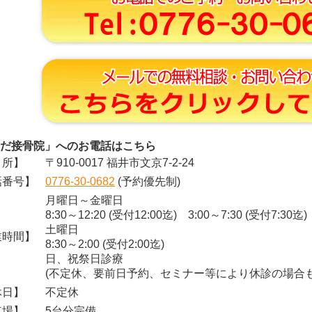
だ接骨院」へのお電話はこちら
所】
〒910-0017 福井市文京7-2-24
番号】
0776-30-0682
(予約優先制)
月曜日～金曜日
8:30～12:20 (受付12:00迄) 3:00～7:30 (受付7:30迄)
土曜日
時間】
8:30～2:00 (受付2:00迄)
日、祝祭日診療
(不定休、要前日予約、セミナー等により休診の場合も
日】
不定休
場】
5台分完備