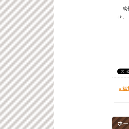
成長
せ。
福
« 
ホー