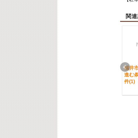
関連
福井市 交通事故治療
福井市 休日の開院日
福井
の不安の解消
である７月30日（日）
進む
は定員となりましたの
件(1)
2020-03-26
でご予約を閉め切らせ
て頂きます。
2017-07-26