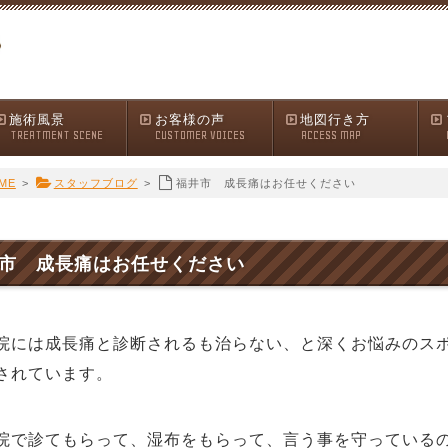
施術風景
お客様の声
地図行き方
TREATMENT SCENE
CUSTOMER VOICES
ACCESS MAP
ME
>
スタッフブログ
>
福井市 成長痛はお任せください
市 成長痛はお任せください
院には成長痛と診断されるも治らない、と深くお悩みのス
されています。
で診てもらって、湿布をもらって、言う事を守っているの