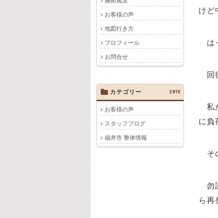
施術風景
けど
お客様の声
地図行き方
はっ
プロフィール
お問合せ
回復
カテゴリー
CATE
私が
お客様の声
に負
スタッフブログ
福井市 整体情報
その
勿論
ら再