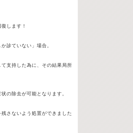
回復します！
しか診ていない」場合。
て支持した為に、その結果局所
状の除去が可能となります。
残さないよう処置ができました