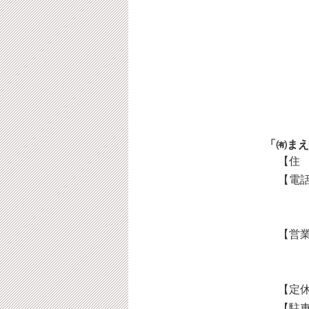
「㈲まえ
【住 
【電話
【営業
【定休
【駐車