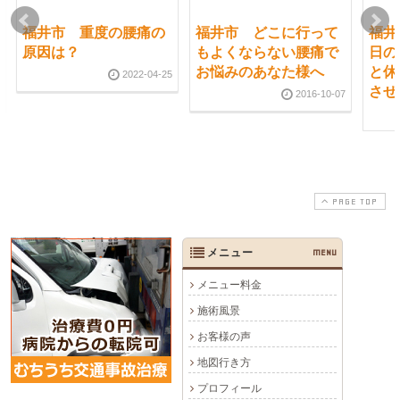
福井市 重度の腰痛の
福井市 どこに行って
福井
原因は？
もよくならない腰痛で
日の
お悩みのあなた様へ
と休
2022-04-25
させ
2016-10-07
PAGE TOP
メニュー
MENU
メニュー料金
施術風景
お客様の声
地図行き方
プロフィール