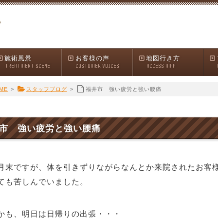
施術風景
お客様の声
地図行き方
TREATMENT SCENE
CUSTOMER VOICES
ACCESS MAP
ME
>
スタッフブログ
>
福井市 強い疲労と強い腰痛
市 強い疲労と強い腰痛
月末ですが、体を引きずりながらなんとか来院されたお客
ても苦しんでいました。
も、明日は日帰りの出張・・・