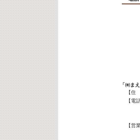
「㈲まえ
【住 
【電話
【営業