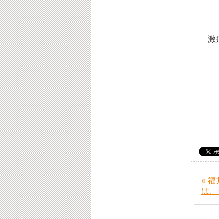
激痛
福
« 
は、