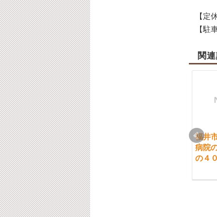
【定休
【駐車
関連
福井市 追突事故後病
福井市 どこへ行って
福井
院で痛むのに異常なし
も腰痛が回復しないあ
病院
と言われたのですが、
なた様へ
の４
治療できないのでしょ
2017-03-01
うか？
2021-09-30