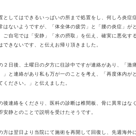
としてはできるいっぱいの所まで処置をし、何しろ炎症症
常はないようですが、「体全体の疲労」と「腰の炎症」が
、ご自宅では「安静」「水の摂取」を伝え、確実に悪化す
はできないです、と伝えお帰り頂きました。
２日後、土曜日の夕方に往診中ですが連絡があり、「激痛
。」と連絡があり私も万が一のことを考え、「再度体内が
てください。」と伝えました。
後連絡をくださり、医科の診断は椎間板、骨に異常はなく
即安静とのことで説明を受けたそうです。
方は翌日より当院にて施術を再開して回復し、先週海外に