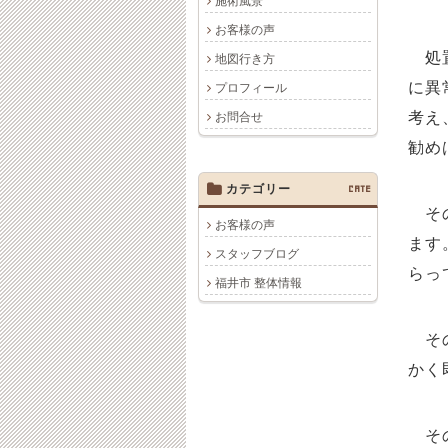
施術風景
お客様の声
処置
地図行き方
に異
プロフィール
考え
お問合せ
勧め
カテゴリー
CATE
その
お客様の声
ます
スタッフブログ
らっ
福井市 整体情報
その
かく
その