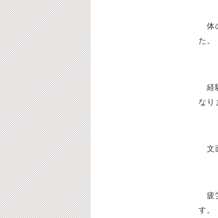
体の
た。
経験
なり
文面
疲労
す。