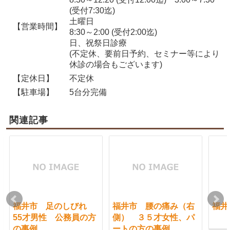
(受付7:30迄)
土曜日
【営業時間】
8:30～2:00 (受付2:00迄)
日、祝祭日診療
(不定休、要前日予約、セミナー等により
休診の場合もございます)
【定休日】
不定休
【駐車場】
5台分完備
関連記事
福井市 足のしびれ
福井市 腰の痛み（右
福井
55才男性 公務員の方
側） ３５才女性、パ
の事例
ートの方の事例