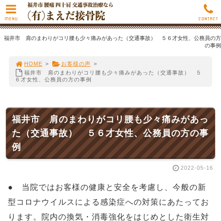
MENU
CONTACT
福井市 肩のまわりがコリ腰も少々痛みがあった（交通事故） ５６才女性、公務員の方
の事例
HOME
>
お客様の声
>
福井市 肩のまわりがコリ腰も少々痛みがあった（交通事故） ５
６才女性、公務員の方の事例
福井市 肩のまわりがコリ腰も少々痛みがあっ
た（交通事故） ５６才女性、公務員の方の事
例
2022-05-16
● 当院ではお客様の健康と安全を考慮し、今般の新
型コロナウイルスによる感染症への対策にあたってお
ります。院内の換気・消毒強化をはじめとした衛生対